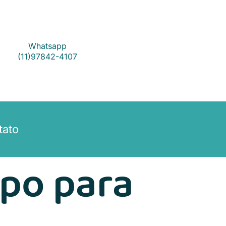
Whatsapp
(11)97842-4107
tato
upo para