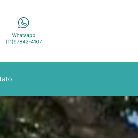
Whatsapp
(11)97842-4107
tato