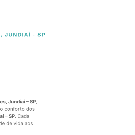
JUNDIAÍ - SP
s, Jundiaí – SP
,
 o conforto dos
í – SP
. Cada
de de vida aos