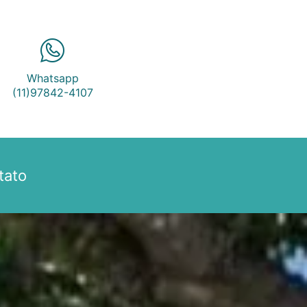
Whatsapp
(11)97842-4107
tato