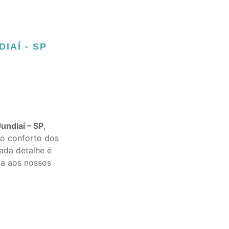
IAÍ - SP
undiaí – SP
,
 o conforto dos
Cada detalhe é
da aos nossos